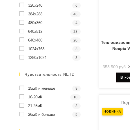
320x240
6
384x288
46
480x360
4
640x512
28
640x480
20
Тепловизион
Nocpix V
1024х768
3
1280x1024
3
353 500
руб.
Чувствительность NETD
В ко
15мК и меньше
9
16-20мК
10
Под 
21-25мК
3
НОВИНКА
26мК и больше
5