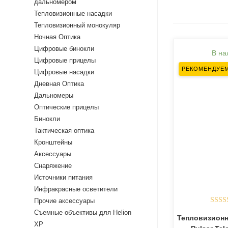
дальномером
Тепловизионные насадки
Тепловизионный монокуляр
Ночная Оптика
Цифровые бинокли
В на
Цифровые прицелы
РЕКОМЕНДУЕ
Цифровые насадки
Дневная Оптика
Дальномеры
Оптические прицелы
Бинокли
Тактическая оптика
Кронштейны
Аксессуары
Снаряжение
Источники питания
Инфракрасные осветители
Прочие аксессуары
Оцен
Съемные объективы для Helion
Тепловизион
и
XP