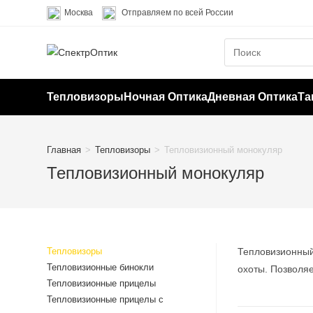
Перейти
Москва
Отправляем по всей России
к
содержимому
Тепловизоры
Ночная Оптика
Дневная Оптика
Та
Главная
>
Тепловизоры
>
Тепловизионный монокуляр
Тепловизионный монокуляр
Тепловизоры
Тепловизионный
Тепловизионные бинокли
охоты. Позволяе
Тепловизионные прицелы
Тепловизионные прицелы с