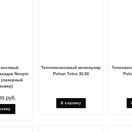
изионный
Тепловизионный монокуляр
Тепловиз
асадка Nocpix
Pulsar Telos XL50
Puls
 (лазерный
номер)
00
руб.
В корзину
рзину