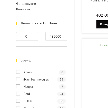
Pulsar Te
Фотоловушки
Комиссия
402 0
Фильтровать По Цене
В ко
В на
Бренд
Arkon
8
iRay Technologies
29
Nocpix
7
Pard
24
Pulsar
36