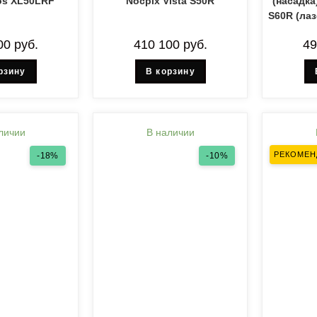
los XL50LRF
Nocpix Vista S50R
(насадка
S60R (ла
00
руб.
410 100
руб.
4
рзину
В корзину
личии
В наличии
РЕКОМЕН
-18%
-10%