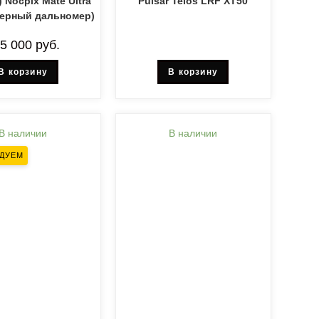
) Nocpix Mate Ultra
Pulsar Telos LRF XT50
зерный дальномер)
95 000
руб.
В корзину
В корзину
В наличии
В наличии
ДУЕМ