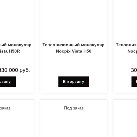
ный монокуляр
Тепловизионный монокуляр
Тепловиз
ista H50R
Nocpix Vista H50
Nocp
330 000
руб.
3
рзину
В корзину
заказ
Под заказ