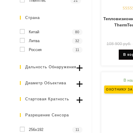
ThermTec
21
Оцен
Страна
Тепловизион
и
ThermTec
Китай
80
Литва
32
108 900
руб.
Россия
11
В ко
Дальность Обнаружения
В на
Диаметр Объектива
ОХОТНИКУ З
Стартовая Кратность
Разрешение Сенсора
256x192
11