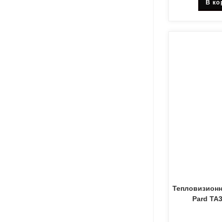
В ко
Тепловизион
Pard TA