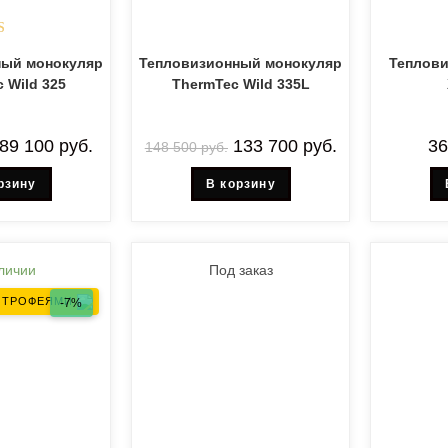
ка
5.00
ный монокуляр
Тепловизионный монокуляр
Теплови
з 5
 Wild 325
ThermTec Wild 335L
89 100
руб.
133 700
руб.
3
148 500
руб.
рзину
В корзину
личии
Под заказ
А ТРОФЕЯМИ
-7%