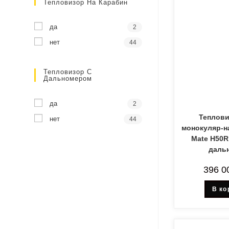
Тепловизор На Карабин
да
2
нет
44
Тепловизор С
Дальномером
да
2
Теплов
нет
44
монокуляр-н
Mate H50R
даль
396 0
В ко