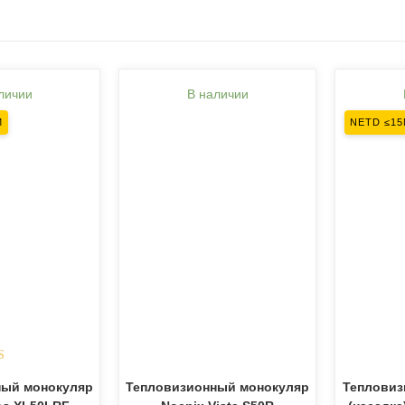
личии
В наличии
М
NETD ≤1
ка
5.00
ный монокуляр
Тепловизионный монокуляр
Тепловиз
з 5