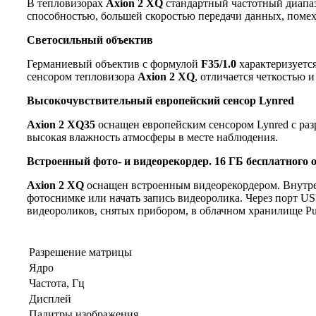
В тепловизорах
Axion 2 XQ
стандартный частотный диапаз
способностью, большей скоростью передачи данных, помех
Светосильный объектив
Германиевый объектив с формулой
F35/1.0
характеризуетс
сенсором тепловизора
Axion 2 XQ
, отличается четкостью 
Высокочувствительный европейский сенсор Lynred
Axion 2 XQ35
оснащен европейским сенсором Lynred с ра
высокая влажность атмосферы в месте наблюдения.
Встроенный фото- и видеорекордер. 16 ГБ бесплатного
Axion 2 XQ
оснащен встроенным видеорекордером. Внутре
фотоснимке или начать запись видеоролика. Через порт U
видеороликов, снятых прибором, в облачном хранилище Pul
Разрешение матрицы
Ядро
Частота, Гц
Дисплей
Палитры изображения