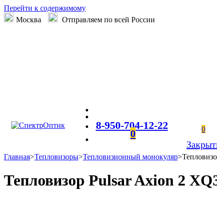
Перейти к содержимому
Москва
Отправляем по всей России
8-950-704-12-22
0
0
Закрыт
Главная
>
Тепловизоры
>
Тепловизионный монокуляр
>
Тепловизо
Тепловизор Pulsar Axion 2 X