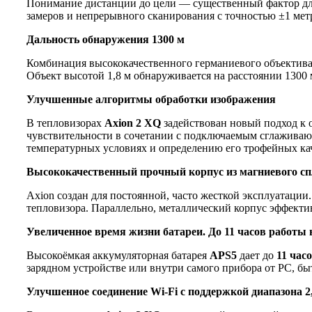
Понимание дистанции до цели — существенный фактор для
замеров и непрерывного сканирования с точностью ±1 мет
Дальность обнаружения 1300 м
Комбинация высококачественного германиевого объектив
Объект высотой 1,8 м обнаруживается на расстоянии 1300 
Улучшенные алгоритмы обработки изображения
В тепловизорах
Axion 2 XQ
задействован новый подход к 
чувствительности в сочетании с подключаемым сглаживаю
температурных условиях и определению его трофейных ка
Высококачественный прочный корпус из магниевого с
Axion создан для постоянной, часто жесткой эксплуатации
тепловизора. Параллельно, металлический корпус эффект
Увеличенное время жизни батареи. До 11 часов работы н
Высокоёмкая аккумуляторная батарея
APS5
дает до
11 час
зарядном устройстве или внутри самого прибора от PC, бы
Улучшенное соединение Wi-Fi с поддержкой диапазона 2,