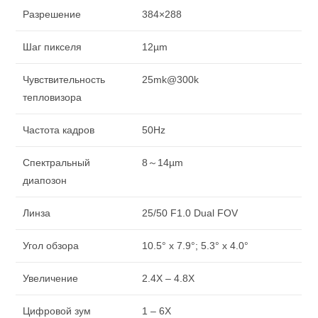
Разрешение
384×288
Шаг пикселя
12µm
Чувствительность
25mk@300k
тепловизора
Частота кадров
50Hz
Спектральный
8～14µm
диапозон
Линза
25/50 F1.0 Dual FOV
Угол обзора
10.5° x 7.9°; 5.3° x 4.0°
Увеличение
2.4X – 4.8X
Цифровой зум
1 – 6X