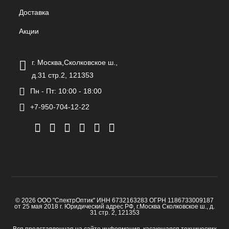
Доставка
Акции
г. Москва,Сколковское ш.,
д.31 стр.2, 121353
Пн - Пт: 10:00 - 18:00
+7-950-704-12-22
© 2026 ООО "СпектрОптик" ИНН 6732163283 ОГРН 1186733009187
от 25 мая 2018 г. Юридический адрес РФ, г.Москва Сколковское ш., д.
31 стр. 2, 121353
Вся представленная на сайте информация, касающаяся технических