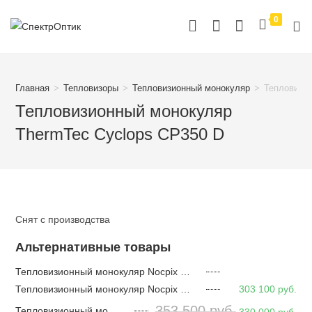
Перейти
0
к
содержимому
Главная
>
Тепловизоры
>
Тепловизионный монокуляр
>
Тепловизи
Тепловизионный монокуляр
ThermTec Cyclops CP350 D
Снят с производства
Альтернативные товары
Тепловизионный монокуляр Nocpix Vista H35
Тепловизионный монокуляр Nocpix Vista H35R
303 100
руб.
353 500
руб.
Тепловизионный монокуляр Nocpix Vista H50R