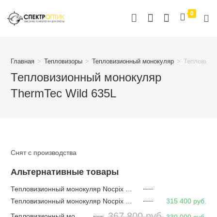
Перейти
0
к
содержимому
Главная
>
Тепловизоры
>
Тепловизионный монокуляр
>
Тепловизио
Тепловизионный монокуляр
ThermTec Wild 635L
Снят с производства
Альтернативные товары
Тепловизионный монокуляр Nocpix Vista H35
Тепловизионный монокуляр Nocpix Vista H35R
315 400
руб.
367 800
руб.
Тепловизионный монокуляр Nocpix Vista H50R