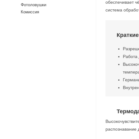
обеспечивает ч
Фотоловушки
система обрабо
Комиссия
Краткие
Разреше
Работа 
Высокоч
темпера
Герман
Внутрен
Термод
Высокочувствит
распознавание 