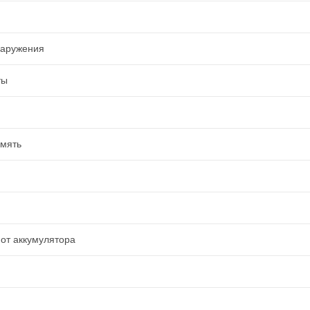
наружения
ты
амять
от аккумулятора