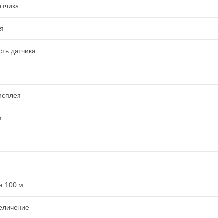
атчика
ля
сть датчика
исплея
в
а 100 м
еличение