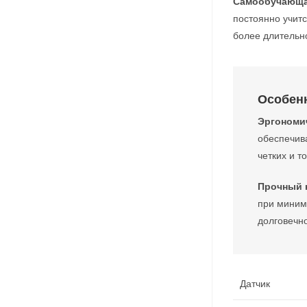
Самообучающа
постоянно учит
более длительн
Особен
Эргономи
обеспечива
четких и 
Прочный к
при миним
долговечно
Датчик