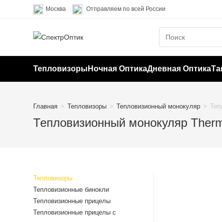
Перейти
Москва
Отправляем по всей России
к
содержимому
Тепловизоры
Ночная Оптика
Дневная Оптика
Та
Главная
>
Тепловизоры
>
Тепловизионный монокуляр
>
Теп
Тепловизионный монокуляр Therm
Тепловизоры
Тепловизионные бинокли
Тепловизионные прицелы
Тепловизионные прицелы с