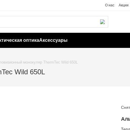
О нас
Акции
ктическая оптика
Аксессуары
ловизионный монокуляр ThermTec Wild 650L
Tec Wild 650L
Снят
Ал