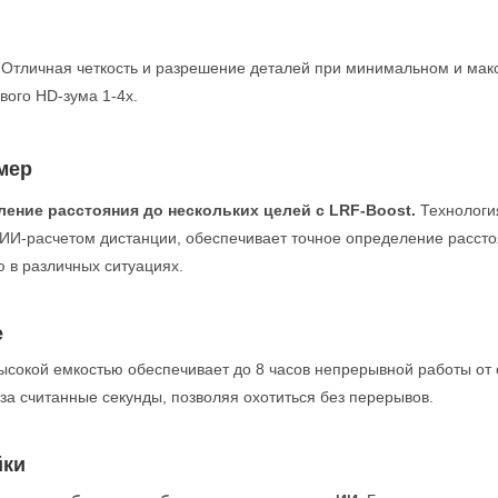
 Отличная четкость и разрешение деталей при минимальном и ма
вого HD-зума 1-4x.
мер
ление расстояния до нескольких целей с LRF-Boost.
Технология
ИИ-расчетом дистанции, обеспечивает точное определение расстоя
 в различных ситуациях.
е
ысокой емкостью обеспечивает до 8 часов непрерывной работы от 
за считанные секунды, позволяя охотиться без перерывов.
йки