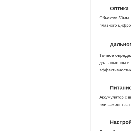
Оптика
Обьектив 50мм.
плавного цифро
Дально
Точное опреде
дальномером и 
эффективностью
Питани
Аккумулятор с в
или заменяться 
Настро