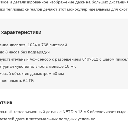
ёткое и детализированное изображение даже на больших дистанци
тки тепловых сигналов делают этот монокуляр идеальным для охот
 характеристики
ние дисплея: 1024 × 768 пикселей
до 8 часов без подзарядки
увствительный Vox-сенсор с разрешением 640×512 с шагом пикселя
турная чувствительность меньше 18 мК
иевый объектив диаметром 50 мм
няя память 64 ГБ
атчик
ельный тепловизионный датчик с NETD ≤ 18 мК обеспечивает выда
деталей даже в экстремальных погодных условиях.