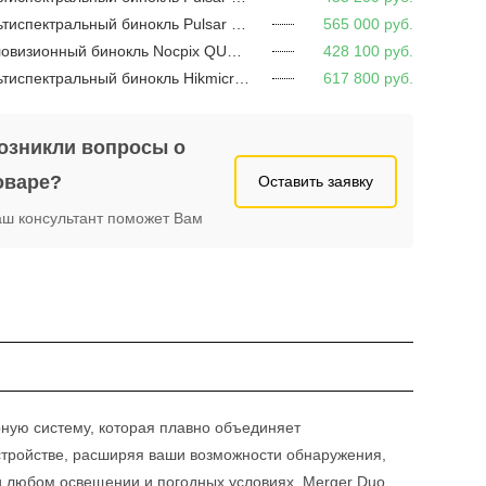
Мультиспектральный бинокль Pulsar SYMBION DXT50
565 000
руб.
Тепловизионный бинокль Nocpix QUEST S50R
428 100
руб.
Мультиспектральный бинокль Hikmicro HABROK PRO HX60LS
617 800
руб.
озникли вопросы о
оваре?
Оставить заявку
ш консультант поможет Вам
ную систему, которая плавно объединяет
стройстве, расширяя ваши возможности обнаружения,
и любом освещении и погодных условиях, Merger Duo