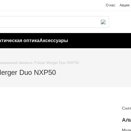
О нас
Акции
ктическая оптика
Аксессуары
визионный бинокль Pulsar Merger Duo NXP50
Merger Duo NXP50
Снят
Ал