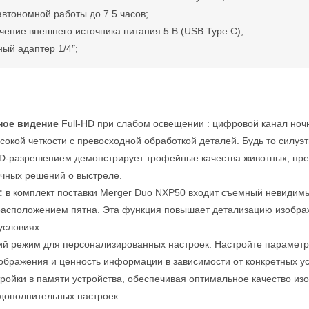
втономной работы до 7.5 часов;
ение внешнего источника питания 5 В (USB Type C);
ый адаптер 1/4″;
ное видение
Full-HD при слабом освещении : цифровой канал ноч
сокой четкости с превосходной обработкой деталей. Будь то силуэ
HD-разрешением демонстрирует трофейные качества животных, пр
очных решений о выстреле.
:
в комплект поставки Merger Duo NXP50 входит съемный невидимы
асположением пятна. Эта функция повышает детализацию изображ
условиях.
ий режим для персонализированных настроек. Настройте параметры
ображения и ценность информации в зависимости от конкретных у
ройки в памяти устройства, обеспечивая оптимальное качество и
дополнительных настроек.