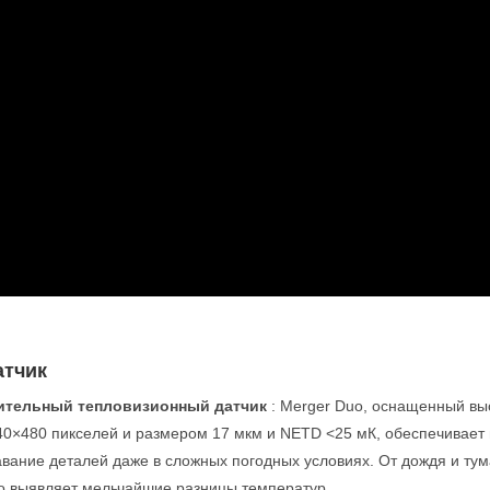
атчик
ительный тепловизионный датчик
: Merger Duo, оснащенный вы
0×480 пикселей и размером 17 мкм и NETD <25 мК, обеспечивает 
авание деталей даже в сложных погодных условиях. От дождя и тум
ко выявляет мельчайшие разницы температур.