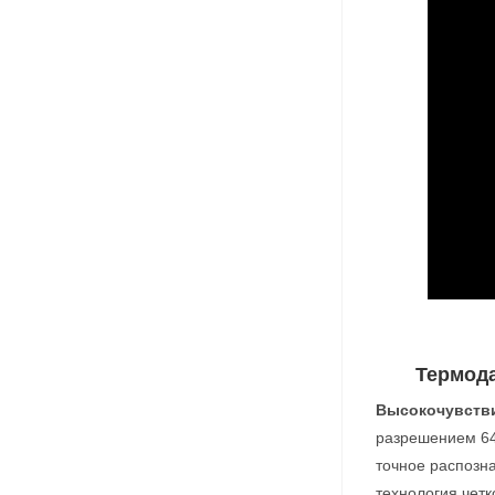
Термод
Высокочувств
разрешением 64
точное распозн
технология чет