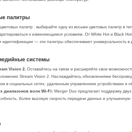
ые палитры
цветовых палитр : выбирайте одну из восьми цветовых палитр в т
аптироваться к изменяющимся условиям. От White Hot и Black Hot
и идентификации — эти палитры обеспечивают универсальность в 
медийные системы
eam Vision 2.
Оставайтесь на связи и расширяйте свои возможност
ложению Stream Vision 2. Наслаждайтесь обновлениями беспровод
ом в социальных сетях, удаленным управлением устройствами и 
х диапазонов волн Wi-Fi:
Merger Duo предлагает поддержку двух 
собность, более высокую скорость передачи данных и улучшенную
е