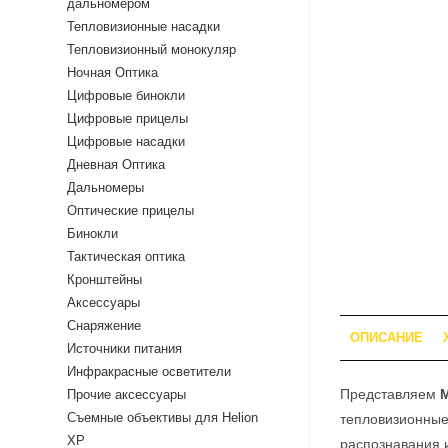
дальномером
Тепловизионные насадки
Тепловизионный монокуляр
Ночная Оптика
Цифровые бинокли
Цифровые прицелы
Цифровые насадки
Дневная Оптика
Дальномеры
Оптические прицелы
Бинокли
Тактическая оптика
Кронштейны
Аксессуары
Снаряжение
ОПИСАНИЕ
Источники питания
Инфракрасные осветители
Представляем
Прочие аксессуары
Съемные объективы для Helion
тепловизионные
XP
распознавания 