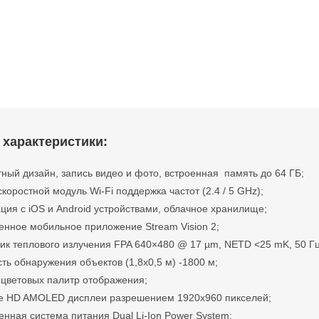
 характеристики:
ный дизайн, запись видео и фото, встроенная память до 64 ГБ;
коростной модуль Wi-Fi поддержка частот (2.4 / 5 GHz);
ция с iOS и Android устройствами, облачное хранилище;
нное мобильное приложение Stream Vision 2;
к теплового излучения FPA 640×480 @ 17 µm, NETD <25 mK, 50 Гц
ть обнаружения объектов (1,8х0,5 м) -1800 м;
цветовых палитр отображения;
е HD AMOLED дисплеи разрешением 1920х960 пикселей;
нная система питания Dual Li-Ion Power System;