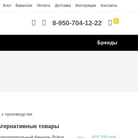
Блог
Вакансии
Оплата
Доставка
Инструкции
Контакты
0
8-950-704-12-22
Бренды
 с производства
ьтернативные товары
Мультиспектральный бинокль Pulsar SYMBION DXR50
433 200
руб.