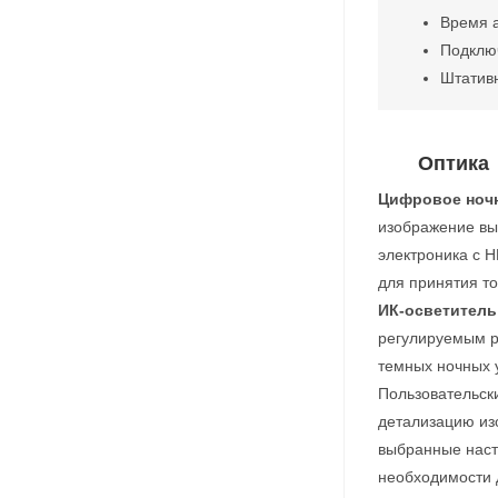
Время а
Подключ
Штативн
Оптика
Цифровое ноч
изображение вы
электроника с 
для принятия т
ИК-осветитель
регулируемым р
темных ночных 
Пользовательск
детализацию из
выбранные наст
необходимости 