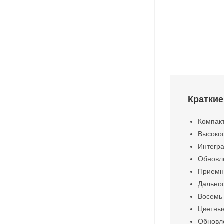
Краткие
Компакт
Высокос
Интегра
Обновле
Приемни
Дальнос
Восемь 
Цветны
Обновле