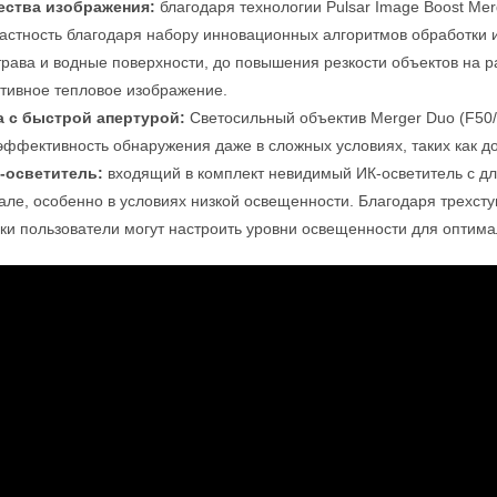
ества изображения:
благодаря технологии Pulsar Image Boost Me
трастность благодаря набору инновационных алгоритмов обработки 
 трава и водные поверхности, до повышения резкости объектов на 
ивное тепловое изображение.
а с быстрой апертурой:
Светосильный объектив Merger Duo (F50/
эффективность обнаружения даже в сложных условиях, таких как д
-осветитель:
входящий в комплект невидимый ИК-осветитель с д
але, особенно в условиях низкой освещенности. Благодаря трехст
ки пользователи могут настроить уровни освещенности для оптима