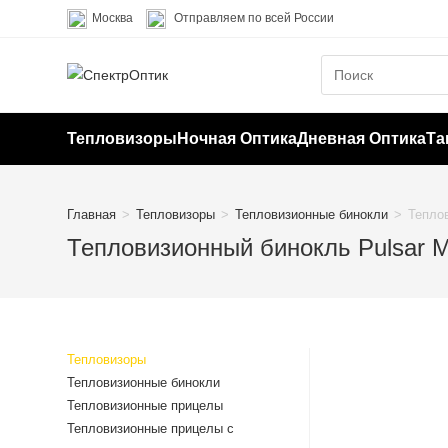
Перейти
Москва
Отправляем по всей России
к
содержимому
Тепловизоры
Ночная Оптика
Дневная Оптика
Та
Главная
>
Тепловизоры
>
Тепловизионные бинокли
>
Тепло
Тепловизионный бинокль Pulsar 
Тепловизоры
Тепловизионные бинокли
Тепловизионные прицелы
Тепловизионные прицелы с