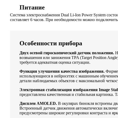
Питание
Система электроснабжения Dual Li-Ion Power System состои
составляет 6 часов. При необходимости можно подключит
Особенности прибора
Двух осевой гироскопический датчик положения.
На
возвышения или занижения TPA (Target Position Angle
требуется адекватная оценка ситуации.
Функция улучшения качества изображения.
Фирмен
использующиеся в нейросетях с машинным обучением 
детали наблюдаемых объектов с максимальной четкос
Электронная стабилизация изображения Image Stabil
предоставлена качественная и стабильная картинка. 
Дисплеи AMOLED.
В окулярах бинокля встроены дв
Встроенный датчик движения автоматически включит д
предусмотрены широкие регулировки контраста и ярк