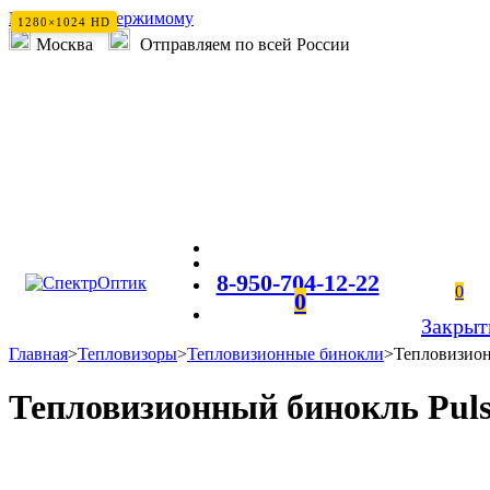
Перейти к содержимому
1280×1024 HD
Москва
Отправляем по всей России
8-950-704-12-22
0
0
Закрыт
Главная
>
Тепловизоры
>
Тепловизионные бинокли
>
Тепловизион
Тепловизионный бинокль Pul