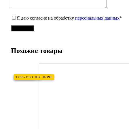
Я даю согласие на обработку
персональных данных
*
Похожие товары
НОВИНКА
2 В 1: ТЕПЛО + НОЧЬ
2 В 1: ТЕПЛО + НОЧЬ
1280×1024 HD