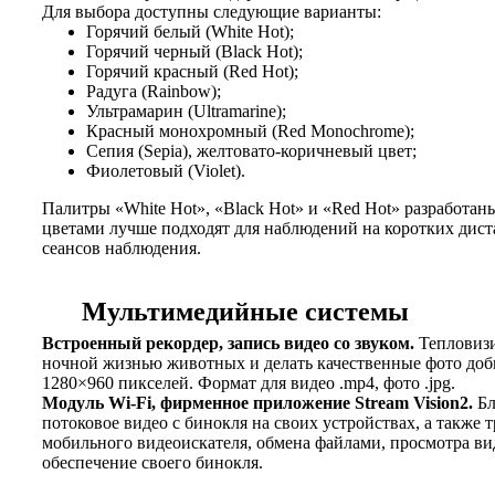
Для выбора доступны следующие варианты:
Горячий белый (White Hot);
Горячий черный (Black Hot);
Горячий красный (Red Hot);
Радуга (Rainbow);
Ультрамарин (Ultramarine);
Красный монохромный (Red Monochrome);
Сепия (Sepia), желтовато-коричневый цвет;
Фиолетовый (Violet).
Палитры «White Hot», «Black Hot» и «Red Hot» разработан
цветами лучше подходят для наблюдений на коротких дист
сеансов наблюдения.
Мультимедийные системы
Встроенный рекордер, запись видео со звуком.
Тепловизи
ночной жизнью животных и делать качественные фото добыт
1280×960 пикселей. Формат для видео .mp4, фото .jpg.
Модуль Wi-Fi, фирменное приложение Stream Vision2.
Бл
потоковое видео с бинокля на своих устройствах, а также
мобильного видеоискателя, обмена файлами, просмотра в
обеспечение своего бинокля.