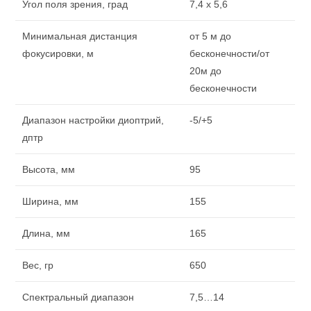
Угол поля зрения, град
7,4 х 5,6
Минимальная дистанция
от 5 м до
фокусировки, м
бесконечности/от
20м до
бесконечности
Диапазон настройки диоптрий,
-5/+5
дптр
Высота, мм
95
Ширина, мм
155
Длина, мм
165
Вес, гр
650
Спектральный диапазон
7,5…14