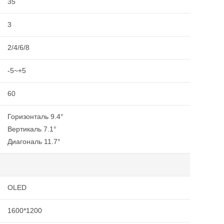
35
3
2/4/6/8
-5~+5
60
Горизонталь 9.4°
Вертикаль 7.1°
Диагональ 11.7°
OLED
1600*1200