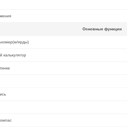
ажения
Основные функции
ьномер(м/ярды)
й калькулятор
ртинке
ись
д
компас