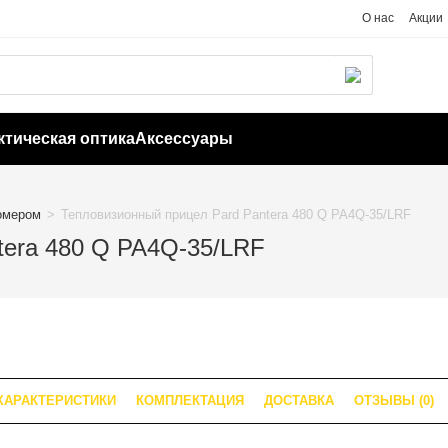
О нас
Акции
ктическая оптика
Аксессуары
омером
>
Тепловизионный прицел Pard Pantera 480 Q PA4Q-35/LRF
tera 480 Q PA4Q-35/LRF
ХАРАКТЕРИСТИКИ
КОМПЛЕКТАЦИЯ
ДОСТАВКА
ОТЗЫВЫ (0)