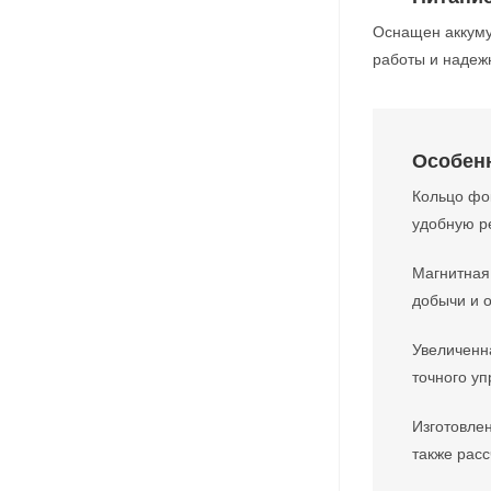
Оснащен аккуму
работы и надежн
Особен
Кольцо фо
удобную р
Магнитная
добычи и 
Увеличенн
точного у
Изготовлен
также расс