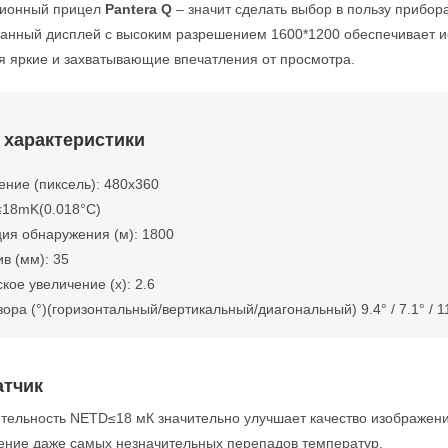
зионный прицел
Pantera Q
– значит сделать выбор в пользу прибо
анный дисплей с высоким разрешением 1600*1200 обеспечивает и
ая яркие и захватывающие впечатления от просмотра.
 характеристики
ние (пиксель): 480х360
≤18mK(0.018°C)
ия обнаружения (м): 1800
в (мм): 35
кое увеличение (x): 2.6
зора (°)(горизонтальный/вертикальный/диагональный) 9.4° / 7.1° / 1
атчик
ительность NETD≤18 мК значительно улучшает качество изображени
ение даже самых незначительных перепадов температур.