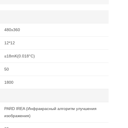
480х360
12*12
≤18mK(0.018°C)
50
1800
PARD IREA (Инфракрасный алгоритм улучшения
изображения)