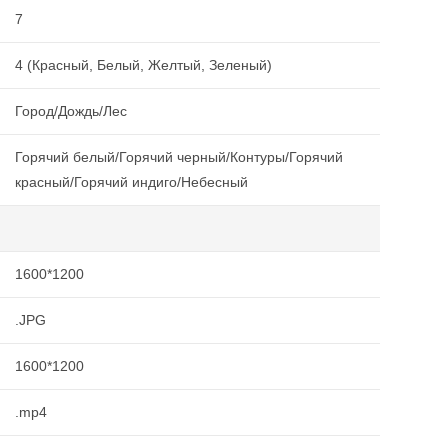
7
4 (Красный, Белый, Желтый, Зеленый)
Город/Дождь/Лес
Горячий белый/Горячий черный/Контуры/Горячий
красный/Горячий индиго/Небесный
1600*1200
.JPG
1600*1200
.mp4