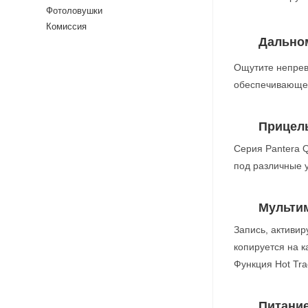
Фотоловушки
Комиссия
Дально
Ощутите непрев
обеспечивающей
Прицел
Серия Pantera Q
под различные 
Мульти
Запись, активи
копируется на к
Функция Hot Tra
Питани