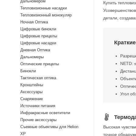
дальномером
Купить теплови
Тепловизионные насадки
Усовершенствов
Тепловизионный монокуляр
детали, создав
Ночная Оптика
Цифровые бинокли
Цифровые прицелы
Краткие
Цифровые насадки
Дневная Оптика
Разреше
Дальномеры
NETD: 
Оптические прицелы
Бинокли
Дистанц
Тактическая оптика
Объекти
Кронштейны
Оптичес
Аксессуары
Угол об
Снаряжение
Источники питания
Инфракрасные осветители
Термод
Прочие аксессуары
Съемные объективы для Helion
Высокая чувств
XP
точное обнаруж