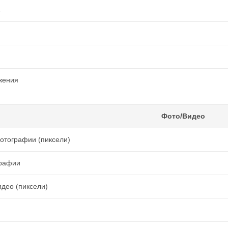
а
жения
Фото/Видео
отографии (пиксели)
рафии
део (пиксели)