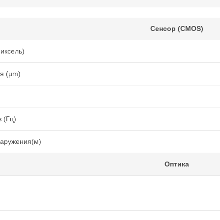
Сенсор (CMOS)
иксель)
я (µm)
 (Гц)
наружения(м)
Оптика