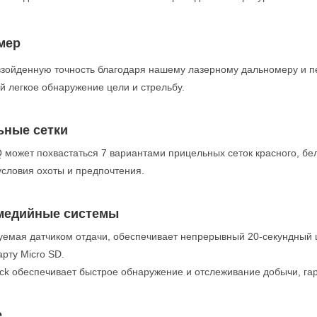
мер
зойденную точность благодаря нашему лазерному дальномеру и пе
 легкое обнаружение цели и стрельбу.
ьные сетки
 может похвастаться 7 вариантами прицельных сеток красного, бел
условия охоты и предпочтения.
медийные системы
руемая датчиком отдачи, обеспечивает непрерывный 20-секундный 
арту Micro SD.
ck обеспечивает быстрое обнаружение и отслеживание добычи, гара
е