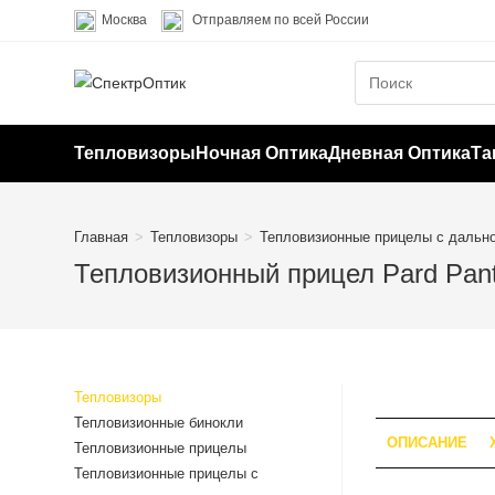
Перейти
Москва
Отправляем по всей России
к
содержимому
Тепловизоры
Ночная Оптика
Дневная Оптика
Та
Главная
>
Тепловизоры
>
Тепловизионные прицелы с дальн
Тепловизионный прицел Pard Pan
Тепловизоры
Тепловизионные бинокли
ОПИСАНИЕ
Тепловизионные прицелы
Тепловизионные прицелы с