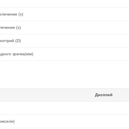
еличение (x)
ичение (x)
иоптрий (D)
дного зрачка(мм)
Дисплей
иксели)