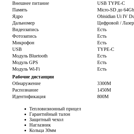
Внешнее питание
USB TYPE-C
Память
Micro-SD до 64G
Ядро
Obisidian Ui IV D
Дальномер
Цифровой / Лазе
Видеозапись
Есть
Фотозапись
Есть
Микрофон
Есть
USB
TYPE-C
Модуль Bluetooth
Есть
Модуль GPS
Есть
Модуль Wi-Fi
Есть
Рабочие дистанции
Обнаружение
3300М
Распознание
1450М
Идентификация
800М
Тепловизионный прицел
Гарантийный талон
Защитный чехол
Наглазник
Кольца 30мм