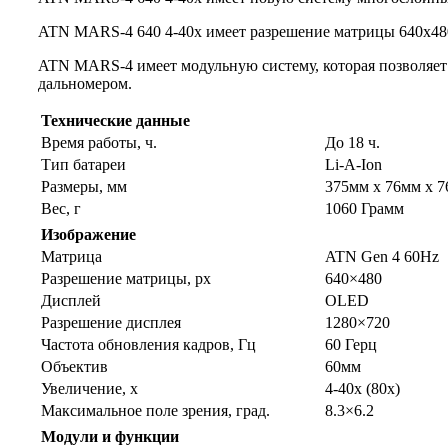
ATN MARS-4 640 4-40x имеет разрешение матрицы 640х480 
ATN MARS-4 имеет модульную систему, которая позволяе
дальномером.
Технические данные
Время работы, ч.
До 18 ч.
Тип батареи
Li-A-Ion
Размеры, мм
375мм x 76мм x 
Вес, г
1060 Грамм
Изображение
Матрица
ATN Gen 4 60Hz
Разрешение матрицы, px
640×480
Дисплей
OLED
Разрешение дисплея
1280×720
Частота обновления кадров, Гц
60 Герц
Объектив
60мм
Увеличение, x
4-40x (80x)
Максимальное поле зрения, град.
8.3×6.2
Модули и функции