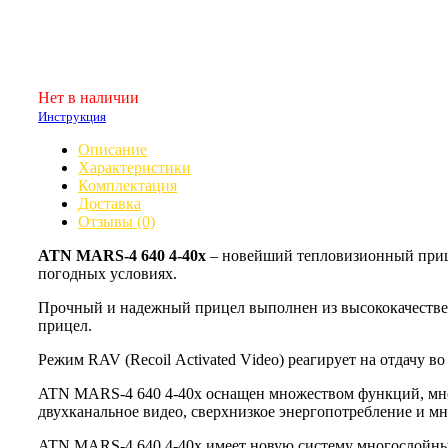
Нет в наличии
Инструкция
Описание
Характеристики
Комплектация
Доставка
Отзывы (0)
ATN MARS-4 640 4-40x
– новейший тепловизионный прицел
погодных условиях.
Прочный и надежный прицел выполнен из высококачествен
прицел.
Режим RAV (Rесоіl Асtіvаtеd Vіdео) реагирует на отдачу в
ATN MARS-4 640 4-40x оснащен множеством функций, многи
двухканальное видео, сверхнизкое энергопотребление и мн
ATN MARS-4 640 4-40x имеет новую систему многослойных 