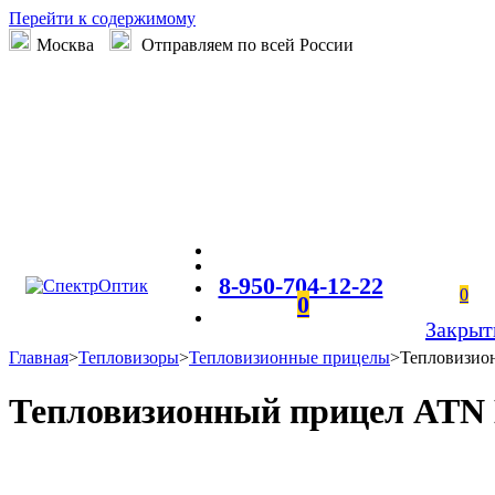
Перейти к содержимому
Москва
Отправляем по всей России
8-950-704-12-22
0
0
Закрыт
Главная
>
Тепловизоры
>
Тепловизионные прицелы
>
Тепловизио
Тепловизионный прицел ATN 