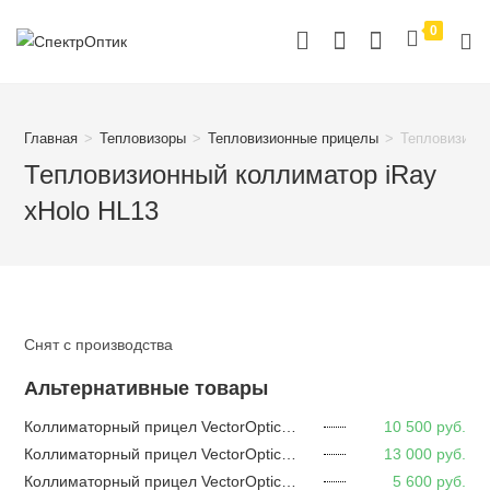
Перейти
0
к
содержимому
Главная
>
Тепловизоры
>
Тепловизионные прицелы
>
Тепловизионн
Тепловизионный коллиматор iRay
xHolo HL13
Снят с производства
Альтернативные товары
Коллиматорный прицел VectorOptics NAUTILUS 1×30 быстросъёмный на weaver, двойная метка (арт. SCRD-D26)
10 500
руб.
Коллиматорный прицел VectorOptics FRENZY-S 1x17x24 MOS Multi Reticle (арт. SCRD-M43)
13 000
руб.
Коллиматорный прицел VectorOptics Maverick 1×22 GENII (арт. SCRD-12II)
5 600
руб.