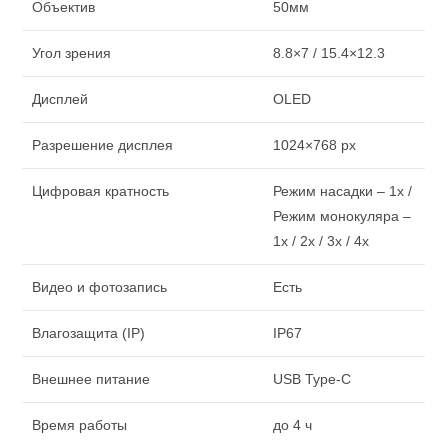
Объектив
50мм
Угол зрения
8.8×7 / 15.4×12.3
Дисплей
OLED
Разрешение дисплея
1024×768 px
Цифровая кратность
Режим насадки – 1x /
Режим монокуляра –
1x / 2x / 3x / 4x
Видео и фотозапись
Есть
Влагозащита (IP)
IP67
Внешнее питание
USB Type-C
Время работы
до 4 ч