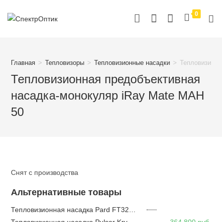
Перейти
0
к
содержимому
Главная
>
Тепловизоры
>
Тепловизионные насадки
>
Тепловизионн
Тепловизионная предобъективная
насадка-монокуляр iRay Mate MAH
50
Снят с производства
Альтернативные товары
Тепловизионная насадка Pard FT32-35