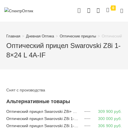
Перейти
0
к
содержимому
Главная
>
Дневная Оптика
>
Оптические прицелы
>
Оптический при
Оптический прицел Swarovski Z8i 1-
8×24 L 4A-IF
Снят с производства
Альтернативные товары
Оптический прицел Swarovski Z8i+ 1-8×24 P L BRT-I
309 900
руб.
Оптический прицел Swarovski Z8i 1-8×24 II P L 4A-I
300 000
руб.
Оптический прицел Swarovski Z8i 1-8×24 II SR 4A-I
306 900
руб.