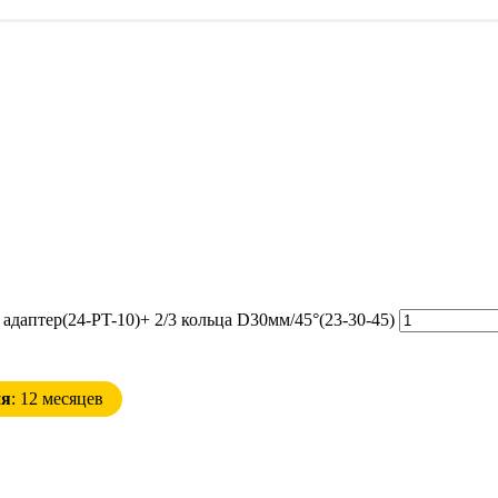
адаптер(24-PT-10)+ 2/3 кольца D30мм/45°(23-30-45)
ия
: 12 месяцев