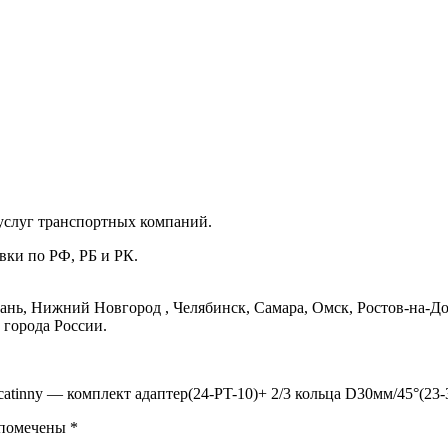
услуг транспортных компаний.
вки по РФ, РБ и РК.
ань, Нижний Новгород , Челябинск, Самара, Омск, Ростов-на-До
 города России.
catinny — комплект адаптер(24-PT-10)+ 2/3 кольца D30мм/45°(23-
 помечены
*