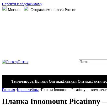
Перейти к содержимому
Москва
Отправляем по всей России
Тепловизоры
Ночная Оптика
Дневная Оптика
Тактичес
Главная
>
Кронштейны
>
Планка Innomount Picatinny — комплект 
Планка Innomount Picatinny —