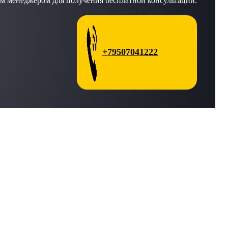
м менеджером для получения бесплатной консультации.
+79507041222