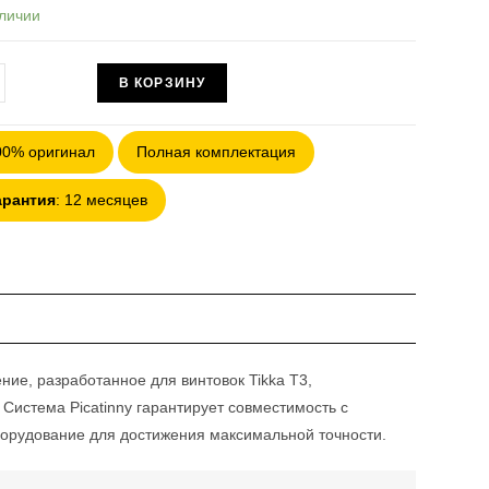
а
личии
овател
чество
В КОРЗИНУ
ра
ка
00% оригинал
Полная комплектация
mount
inny
арантия
: 12 месяцев
a
ние, разработанное для винтовок Tikka T3,
Система Picatinny гарантирует совместимость с
борудование для достижения максимальной точности.