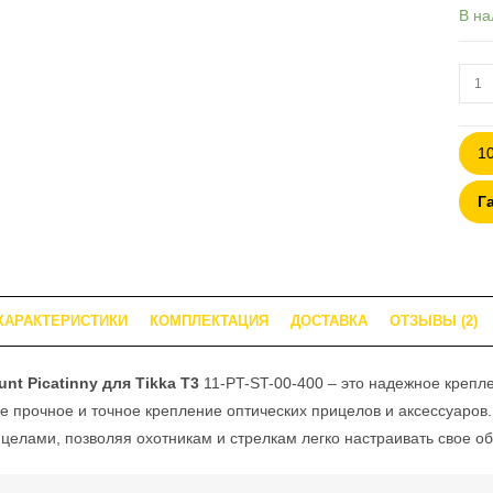
опрос
В на
польз
ей
Коли
това
План
1
Inno
Picat
Г
для
Tikk
T3
(11-
ХАРАКТЕРИСТИКИ
КОМПЛЕКТАЦИЯ
ДОСТАВКА
ОТЗЫВЫ (2)
PT-
ST-
00-
nt Picatinny для Tikka T3
11-PT-ST-00-400 – это надежное крепле
400)
прочное и точное крепление оптических прицелов и аксессуаров. 
целами, позволяя охотникам и стрелкам легко настраивать свое о