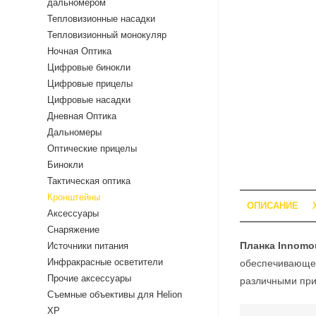
дальномером
Тепловизионные насадки
Тепловизионный монокуляр
Ночная Оптика
Цифровые бинокли
Цифровые прицелы
Цифровые насадки
Дневная Оптика
Дальномеры
Оптические прицелы
Бинокли
Тактическая оптика
Кронштейны
ОПИСАНИЕ
Аксессуары
Снаряжение
Планка Innomou
Источники питания
Инфракрасные осветители
обеспечивающее 
Прочие аксессуары
различными при
Съемные объективы для Helion
XP