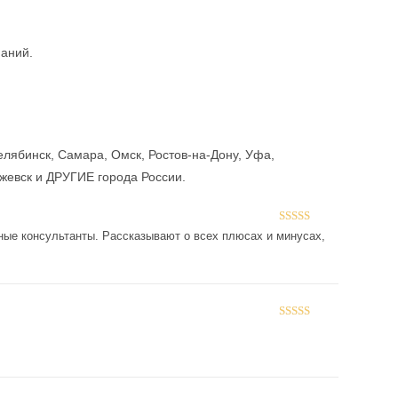
паний.
елябинск, Самара, Омск, Ростов-на-Дону, Уфа,
Ижевск и ДРУГИЕ города России.
Оценка
5
из
ные консультанты. Рассказывают о всех плюсах и минусах,
5
Оценка
5
из
5