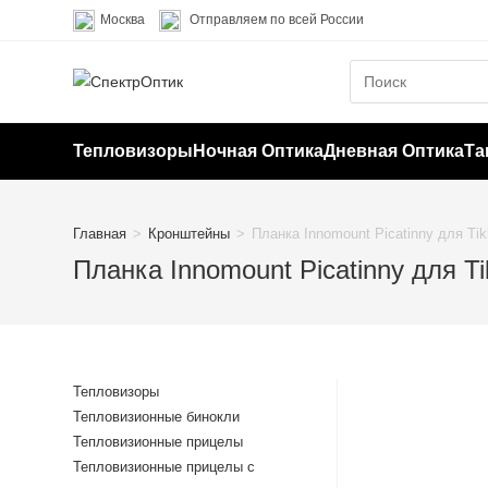
Перейти
Москва
Отправляем по всей России
к
содержимому
Тепловизоры
Ночная Оптика
Дневная Оптика
Та
Главная
>
Кронштейны
>
Планка Innomount Picatinny для Tik
Планка Innomount Picatinny для Ti
Тепловизоры
Тепловизионные бинокли
Тепловизионные прицелы
Тепловизионные прицелы с