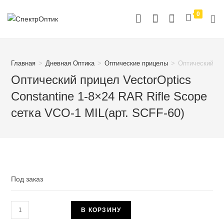
Перейти
0
к
содержимому
Главная
>
Дневная Оптика
>
Оптические прицелы
>
Оптический при
Оптический прицел VectorOptics
Constantine 1-8×24 RAR Rifle Scope
сетка VCO-1 MIL(арт. SCFF-60)
Под заказ
Количество
В КОРЗИНУ
товара