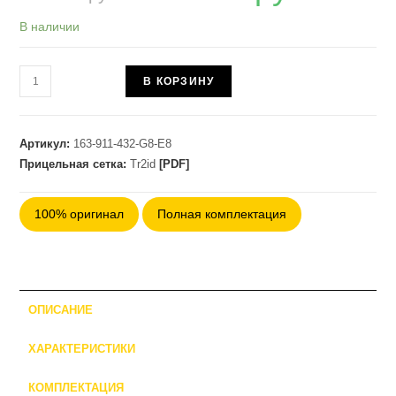
опроса
В наличии
пользовател
ей
Количество
В КОРЗИНУ
товара
Оптический
прицел
Артикул:
163-911-432-G8-E8
Schmidt&Bender
Прицельная сетка:
Tr2id
[PDF]
6-
36x56
100% оригинал
Полная комплектация
TR2ID
1cm
ccw
DT27
ОПИСАНИЕ
MTC
LT/ST
ХАРАКТЕРИСТИКИ
ZC
CT
КОМПЛЕКТАЦИЯ