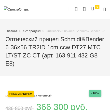
Перейти
0
к
содержимому
Главная
>
Хит продаж!
>
Оптический прицел Schmidt&Bender 6-36×5
Оптический прицел Schmidt&Bender
6-36×56 TR2ID 1cm ccw DT27 MTC
LT/ST ZC CT (арт. 163-911-432-G8-
E8)
-16%
РЕКОМЕНДУЕМ
(
2
отзыва клиентов)
Рейтинг
2
366 300
руб.
5.00
из 5 на
436 800
руб.
основе