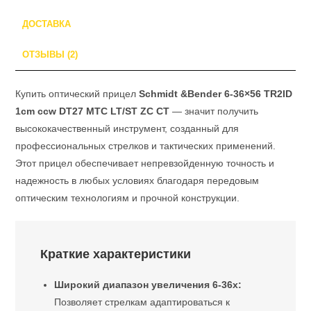
(арт.
ДОСТАВКА
163-
911-
ОТЗЫВЫ (2)
432-
G8-
Купить оптический прицел
Schmidt &Bender 6-36×56 TR2ID
E8)
1cm ccw DT27 MTC LT/ST ZC CT
— значит получить
высококачественный инструмент, созданный для
профессиональных стрелков и тактических применений.
Этот прицел обеспечивает непревзойденную точность и
надежность в любых условиях благодаря передовым
оптическим технологиям и прочной конструкции.
Краткие характеристики
Широкий диапазон увеличения 6-36x:
Позволяет стрелкам адаптироваться к