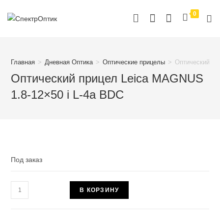
Перейти
0
к
содержимому
Главная
>
Дневная Оптика
>
Оптические прицелы
>
Оптический пр
Оптический прицел Leica MAGNUS
1.8-12×50 i L-4a BDC
Под заказ
Количество
В КОРЗИНУ
товара
Оптический