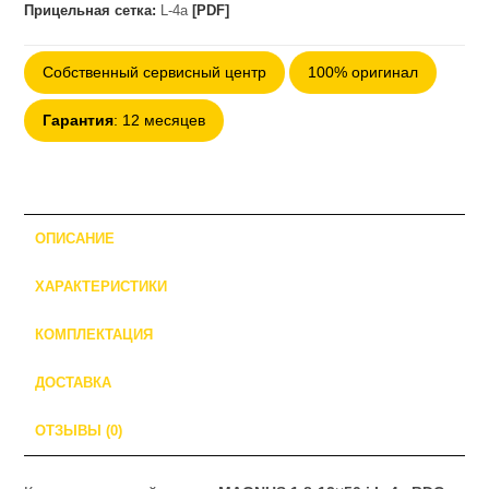
прицел
Прицельная сетка:
L-4a
[PDF]
Leica
MAGNUS
Собственный сервисный центр
100% оригинал
1.8-
12x50
Гарантия
: 12 месяцев
i
L-
4a
BDC
ОПИСАНИЕ
ХАРАКТЕРИСТИКИ
КОМПЛЕКТАЦИЯ
ДОСТАВКА
ОТЗЫВЫ (0)