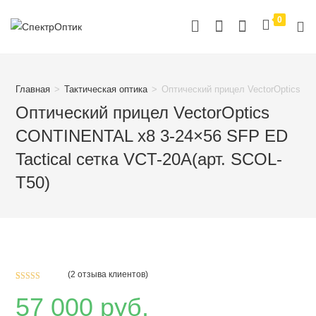
Перейти
0
к
содержимому
Главная
>
Тактическая оптика
>
Оптический прицел VectorOptics C
Оптический прицел VectorOptics
CONTINENTAL x8 3-24×56 SFP ED
Tactical сетка VCT-20A(арт. SCOL-
T50)
(
2
отзыва клиентов)
Рейтинг
2
57 000
руб.
5.00
из 5 на
основе