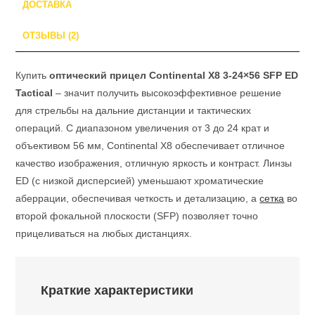
SCOL-
ДОСТАВКА
T50)
ОТЗЫВЫ (2)
Купить
оптический прицел Continental X8 3-24×56 SFP ED
Tactical
– значит получить высокоэффективное решение
для стрельбы на дальние дистанции и тактических
операций. С диапазоном увеличения от 3 до 24 крат и
объективом 56 мм, Continental X8 обеспечивает отличное
качество изображения, отличную яркость и контраст. Линзы
ED (с низкой дисперсией) уменьшают хроматические
аберрации, обеспечивая четкость и детализацию, а
сетка
во
второй фокальной плоскости (SFP) позволяет точно
прицеливаться на любых дистанциях.
Краткие характеристики