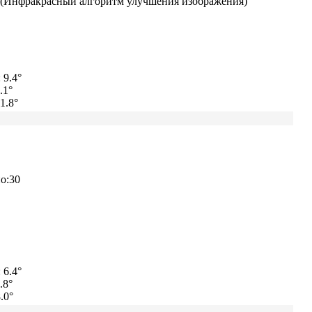
(Инфракрасный алгоритм улучшения изображения)
 9.4°
.1°
1.8°
о:30
 6.4°
.8°
.0°