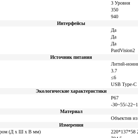
3 Уровня
350
940
Интерфейсы
Да
Да
Да
PardVision2
Источник питания
Литий-ионны
3.7
≤6
USB Type-C
Экологические характеристики
P67
-30~55/-22~
Материал
Объектив из
Измерения
ром (Д x Ш x В мм)
220*137*58 