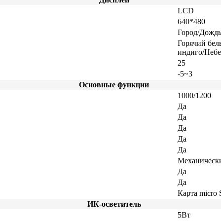
LCD
640*480
Город/Дождь
Горячий бел
индиго/Неб
25
-5~3
Основные функции
1000/1200
Да
Да
Да
Да
Да
Механическ
Да
Да
Карта micro 
ИК-осветитель
5Вт