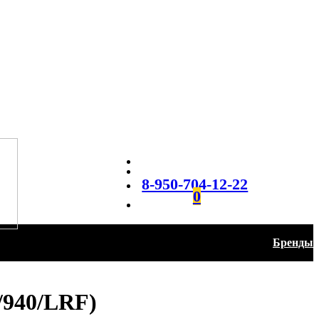
8-950-704-12-22
0
Бренды
/940/LRF)