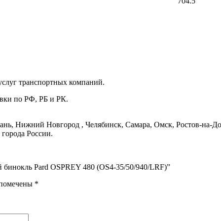
704.5
услуг транспортных компаний.
вки по РФ, РБ и РК.
ань, Нижний Новгород , Челябинск, Самара, Омск, Ростов-на-До
 города России.
й бинокль Pard OSPREY 480 (OS4-35/50/940/LRF)”
 помечены
*