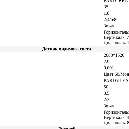
PARD IREA 
35
1,8
2/4/6/8
3m-∞
Горизонталь:
Вертикаль: 7
Диагональ: 1
Датчик видимого света
2688*1520
2.9
0.001
Цвет:60/Мон
PARDVLEA
50
3.5
2/3
3m-∞
Горизонталь:
Вертикаль: 4
Диагональ: 8
Дисплей