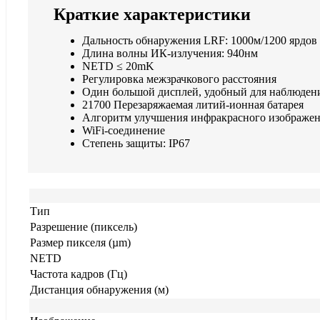
Краткие характеристики
Дальность обнаружения LRF: 1000м/1200 ярдов
Длина волны ИК-излучения: 940нм
NETD ≤ 20mK
Регулировка межзрачкового расстояния
Один большой дисплей, удобный для наблюден
21700 Перезаряжаемая литий-ионная батарея
Алгоритм улучшения инфракрасного изображен
WiFi-соединение
Степень защиты: IP67
Тип
Разрешение (пиксель)
Размер пикселя (µm)
NETD
Частота кадров (Гц)
Дистанция обнаружения (м)