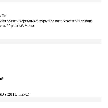
/Лес
ый/Горячий черный/Контуры/Горячий красный/Горячий
есный/цветной/Моно
ий
SD (128 ГБ, макс.)