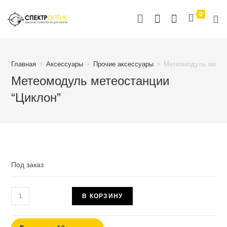
Перейти
0
к
содержимому
Главная
>
Аксессуары
>
Прочие аксессуары
>
Метеомодуль метео
Метеомодуль метеостанции
“Циклон”
Под заказ
Количество
В КОРЗИНУ
товара
Метеомодуль