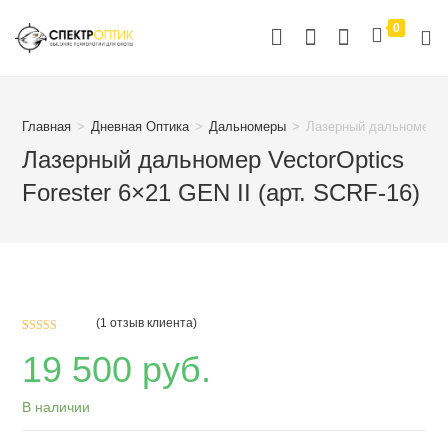
Перейти
0
к
содержимому
Главная
>
Дневная Оптика
>
Дальномеры
>
Лазерный дальномер Vec
Лазерный дальномер VectorOptics
Forester 6×21 GEN II (арт. SCRF-16)
(
1
отзыв клиента)
Рейтинг
1
19 500
руб.
5.00
из 5 на
основе
опроса
В наличии
пользовател
я