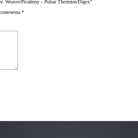
 Weaver/Picatinny – Pulsar Thermion/Digex”
 помечены
*