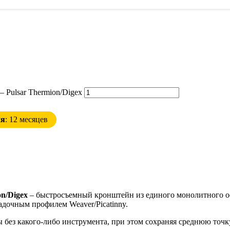
 Pulsar Thermion/Digex
ия
: 12 месяцев
on/Digex
– быстросъемный кронштейн из единого монолитного ос
садочным профилем Weaver/Picatinny.
ы без какого-либо инструмента, при этом сохраняя среднюю точ