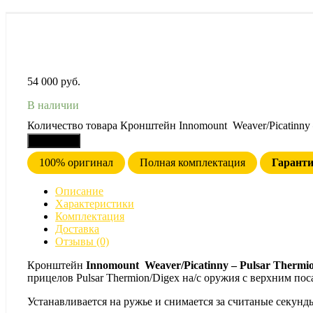
54 000
руб.
В наличии
Количество товара Кронштейн Innomount Weaver/Picatinny –
В корзину
100% оригинал
Полная комплектация
Гарант
Описание
Характеристики
Комплектация
Доставка
Отзывы (0)
Кронштейн
Innomount Weaver/Picatinny – Pulsar Thermi
прицелов Pulsar Thermion/Digex на/с оружия с верхним по
Устанавливается на ружье и снимается за считаные секунд