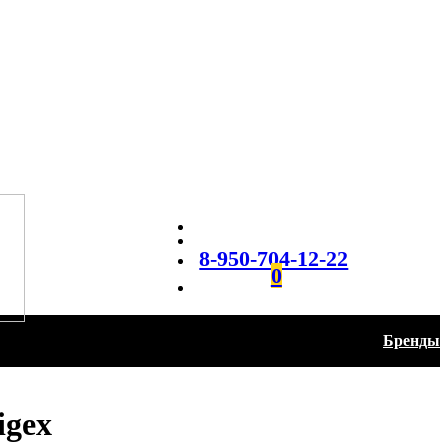
8-950-704-12-22
0
Бренды
igex