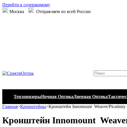
Перейти к содержимому
Москва
Отправляем по всей России
Тепловизоры
Ночная Оптика
Дневная Оптика
Тактичес
Главная
>
Кронштейны
>
Кронштейн Innomount Weaver/Picatinny –
Кронштейн Innomount Weaver/P