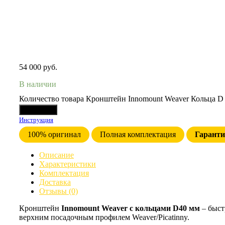
54 000
руб.
В наличии
Количество товара Кронштейн Innomount Weaver Кольца D 4
В корзину
Инструкция
100% оригинал
Полная комплектация
Гарант
Описание
Характеристики
Комплектация
Доставка
Отзывы (0)
Кронштейн
Innomount Weaver с кольцами D40 мм
– быст
верхним посадочным профилем Weaver/Picatinny.