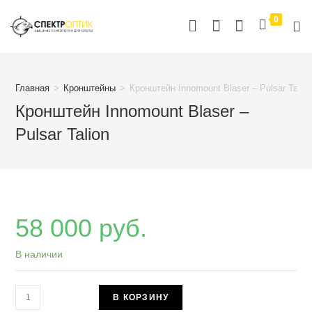
Перейти
0
к
содержимому
Главная
>
Кронштейны
>
Кронштейн Innomount Blaser – Pulsar Talio
Кронштейн Innomount Blaser –
Pulsar Talion
58 000
руб.
В наличии
Количество
В КОРЗИНУ
товара