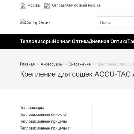
Перейти
Москва
Отправляем по всей России
к
содержимому
Тепловизоры
Ночная Оптика
Дневная Оптика
Та
Главная
>
Аксессуары
>
Снаряжение
>
Крепление для со
Крепление для сошек ACCU-TA
Тепловизоры
Тепловизионные бинокли
Тепловизионные прицелы
Тепловизионные прицелы с