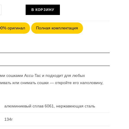
чество
В КОРЗИНУ
ра
ление
00% оригинал
Полная комплектация
к
U-
A
C
NT
ми сошками Accu-Tac и подходит для любых
вливать или снимать сошки — откройте его наполовину,
алюминиевый сплав 6061, нержавеющая сталь
134г