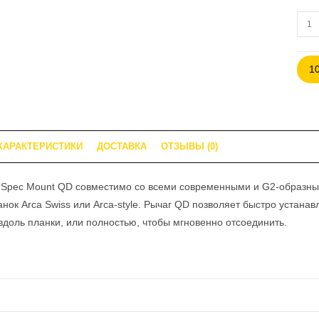
Коли
това
Креп
1
для
соше
ACC
TAC
ARC
ХАРАКТЕРИСТИКИ
ДОСТАВКА
ОТЗЫВЫ (0)
SPE
MOU
 Spec Mount QD совместимо со всеми современными и G2-образны
QD
нок Arca Swiss или Arca-style. Рычаг QD позволяет быстро устана
вдоль планки, или полностью, чтобы мгновенно отсоединить.