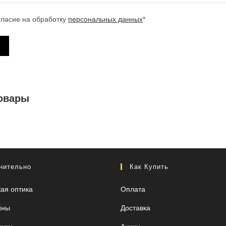
гласие на обработку
персональных данных
*
овары
нительно
Как Купить
кая оптика
Оплата
йны
Доставка