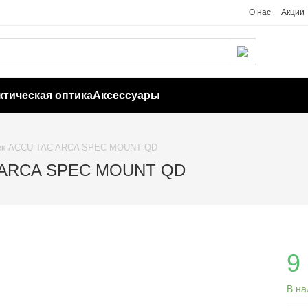
О нас
Акции
ктическая оптика
Аксессуары
шек ACCU-TAC ARCA SPEC MOUNT QD
C ARCA SPEC MOUNT QD
9
В на