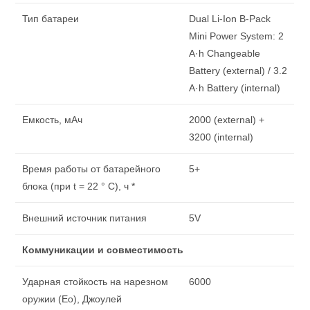
Тип батареи
Dual Li-Ion B-Pack
Mini Power System: 2
A·h Changeable
Battery (external) / 3.2
A·h Battery (internal)
Емкость, мАч
2000 (external) +
3200 (internal)
Время работы от батарейного
5+
блока (при t = 22 ° С), ч *
Внешний источник питания
5V
Коммуникации и совместимость
Ударная стойкость на нарезном
6000
оружии (Eo), Джоулей