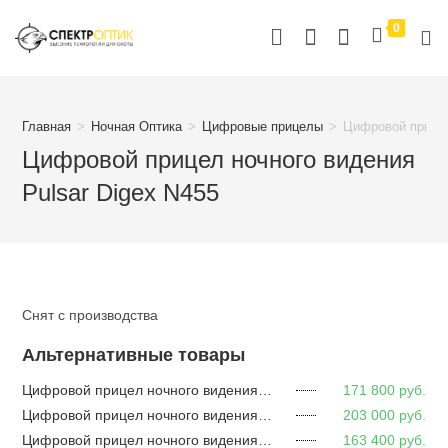
Перейти
0
к
содержимому
Главная
>
Ночная Оптика
>
Цифровые прицелы
>
Цифровой прицел
Цифровой прицел ночного видения
Pulsar Digex N455
Снят с производства
Альтернативные товары
Цифровой прицел ночного видения Digex C50 (w/o Wi-Fi; with Digex-X850S IR Illuminator)
171 800
руб.
Цифровой прицел ночного видения Pulsar Digex C50 (с ИК фонарем Digex X850S )
203 000
руб.
Цифровой прицел ночного видения Pulsar Digex C50 (с ИК фонарем Digex X940S )
163 400
руб.