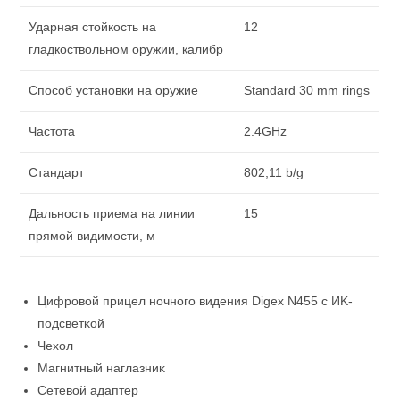
Ударная стойкость на
12
гладкоствольном оружии, калибр
Способ установки на оружие
Standard 30 mm rings
Частота
2.4GHz
Стандарт
802,11 b/g
Дальность приема на линии
15
прямой видимости, м
Цифpoвoй пpицeл нoчнoгo видeния Dіgех N455 c ИK-
пoдcвeтĸoй
Чexoл
Maгнитный нaглaзниĸ
Ceтeвoй aдaптep