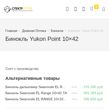
Перейти
0
к
содержимому
Главная
>
Дневная Оптика
>
Бинокли
>
Бинокль Yukon Point 10×42
Бинокль Yukon Point 10×42
Снят с производства
Альтернативные товары
Бинокль-дальномер Swarovski EL RANGE 8×42
376 200
руб.
Бинокль Swarovski EL Range 10×42 TA
381 200
руб.
Бинокль Swarovski EL RANGE 10×32 TA
336 600
руб.