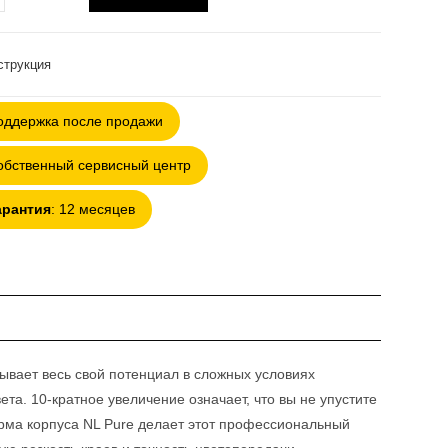
ра
кль
ovski
струкция
оддержка после продажи
2
обственный сервисный центр
арантия
: 12 месяцев
ывает весь свой потенциал в сложных условиях
а. 10-кратное увеличение означает, что вы не упустите
рма корпуса NL Pure делает этот профессиональный