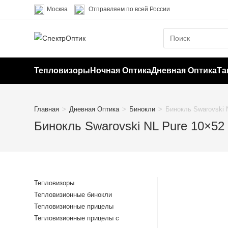
Перейти
Москва
Отправляем по всей России
к
содержимому
Тепловизоры
Ночная Оптика
Дневная Оптика
Та
Главная
>
Дневная Оптика
>
Бинокли
>
Бинокль Swarovski 
Бинокль Swarovski NL Pure 10×52
Тепловизоры
Тепловизионные бинокли
Тепловизионные прицелы
Тепловизионные прицелы с