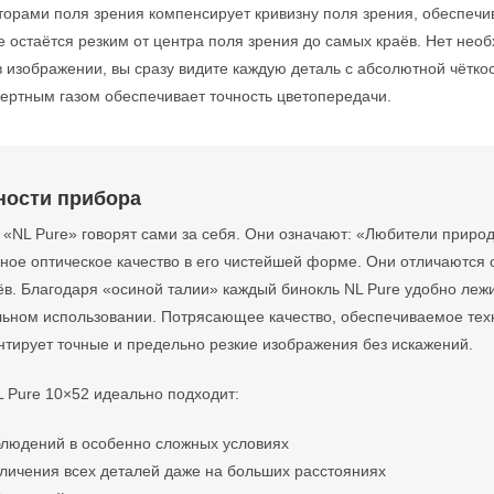
орами поля зрения компенсирует кривизну поля зрения, обеспечив
 остаётся резким от центра поля зрения до самых краёв. Нет нео
 изображении, вы сразу видите каждую деталь с абсолютной чёткос
ертным газом обеспечивает точность цветопередачи.
ности прибора
 «NL Pure» говорят сами за себя. Они означают: «Любители приро
ное оптическое качество в его чистейшей форме. Они отличаются
в. Благодаря «осиной талии» каждый бинокль NL Pure удобно лежи
льном использовании. Потрясающее качество, обеспечиваемое те
нтирует точные и предельно резкие изображения без искажений.
L Pure 10×52 идеально подходит:
блюдений в особенно сложных условиях
личения всех деталей даже на больших расстояниях