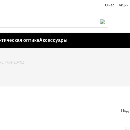
О нас
Акции
ктическая оптика
Аксессуары
NL Pure 10×52
Под 
Коли