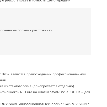
 резкость краев и точность цветопередачи.
собенно на больших расстояниях
re 10×52 являются превосходными профессиональными
ния.
а из стекловолокна (приобретается отдельно)
овить бинокль NL Pure на штатив SWAROVSKI OPTIK – для
AROVISION.
Инновационная технология SWAROVISION с