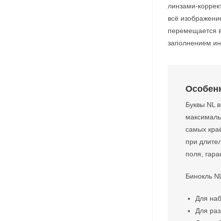
линзами-коррект
всё изображение
перемещается в
заполнением ин
Особен
Буквы NL в
максималь
самых краё
при длите
поля, гара
Бинокль N
Для на
Для раз