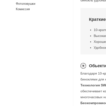
бинокль удобны
Фотоловушки
Комиссия
Краткие
10-крат
Высокая
Хорошее
Удобное
Обьект
Благодаря 10-к
биноклями для 
Технология SW
обеспечивает к
многочасовых н
Бескомпромисс