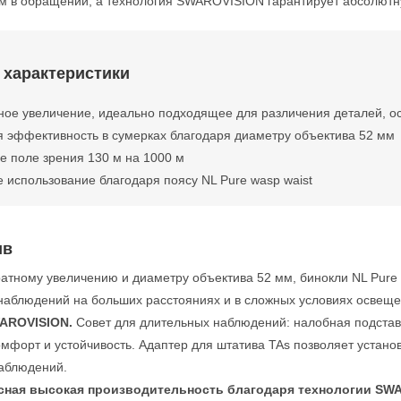
м в обращении, а технология SWAROVISION гарантирует абсолютную
 характеристики
ное увеличение, идеально подходящее для различения деталей, о
 эффективность в сумерках благодаря диаметру объектива 52 мм
 поле зрения 130 м на 1000 м
 использование благодаря поясу NL Pure wasp waist
ив
ратному увеличению и диаметру объектива 52 мм, бинокли NL Pu
наблюдений на больших расстояниях и в сложных условиях освеще
AROVISION.
Совет для длительных наблюдений: налобная подставк
омфорт и устойчивость. Адаптер для штатива TAs позволяет устан
аблюдений.
ная высокая производительность благодаря технологии SW