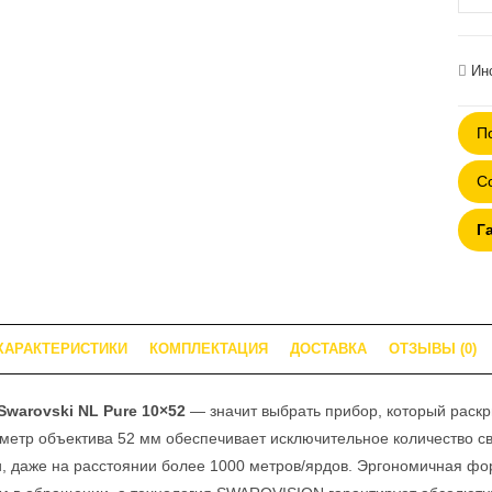
това
Бино
Swar
Ин
NL
Pure
П
10x5
С
Г
ХАРАКТЕРИСТИКИ
КОМПЛЕКТАЦИЯ
ДОСТАВКА
ОТЗЫВЫ (0)
Swarovski NL Pure 10×52
— значит выбрать прибор, который раскр
етр объектива 52 мм обеспечивает исключительное количество свет
и, даже на расстоянии более 1000 метров/ярдов. Эргономичная фо