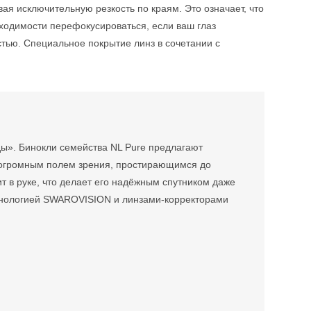
ая исключительную резкость по краям. Это означает, что
бходимости перефокусироваться, если ваш глаз
тью. Специальное покрытие линз в сочетании с
ды». Бинокли семейства NL Pure предлагают
 огромным полем зрения, простирающимся до
т в руке, что делает его надёжным спутником даже
хнологией SWAROVISION и линзами-корректорами