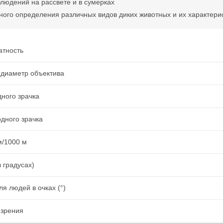
людений на рассвете и в сумерках
ного определения различных видов диких животных и их характери
атность
диаметр объектива
ного зрачка
дного зрачка
м/1000 м
 градусах)
я людей в очках (°)
 зрения