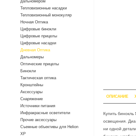
дальномером
Тепловизионные насадки
Тепловизионный монокуляр
Ночная Оптика
Цифровые бинокли
Цифровые прицелы
Цифровые насадки
Дневная Оптика
Дальномеры
Оптические прицелы
Бинокли
Тактическая оптика
Кронштейны
Аксессуары
ОПИСАНИЕ
Снаряжение
Источники питания
Инфракрасные осветители
Купить бинокль
Прочие аксессуары
освещения. Диам
Съемные объективы для Helion
ни одной детал
XP