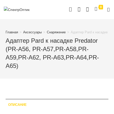
Перейти
0
к
содержимому
Главная
>
Аксессуары
>
Снаряжение
>
Адаптер Pard к насадке Pr
Адаптер Pard к насадке Predator
(PR-A56, PR-A57,PR-A58,PR-
A59,PR-A62, PR-A63,PR-A64,PR-
A65)
ОПИСАНИЕ