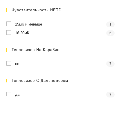
Чувствительность NETD
15мК и меньше
1
16-20мК
6
Тепловизор На Карабин
нет
7
Тепловизор С Дальномером
да
7