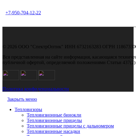
Пн - Пт: 10:00 - 18:00
+7-950-704-12-22
© 2026 ООО "СпектрОптик" ИНН 6732163283 ОГРН 1186733009187
Вся представленная на сайте информация, касающаяся техничес
публичной офертой, определяемой положениями Статьи 437(2)
Политика конфиденциальности
Закрыть меню
Тепловизоры
Тепловизионные бинокли
Тепловизионные прицелы
Тепловизионные прицелы с дальномером
Тепловизионные насадки