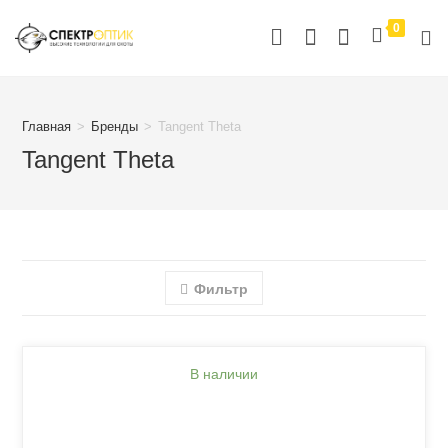
Перейти
0
к
содержимому
Главная
>
Бренды
>
Tangent Theta
Tangent Theta
Фильтр
В наличии