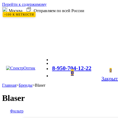
Перейти к содержимому
Москва
Отправляем по всей России
+100 К МЕТКОСТИ
8-950-704-12-22
0
0
Закрыт
Главная
>
Бренды
>
Blaser
Blaser
Фильтр