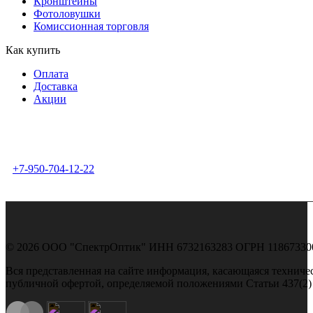
Кронштейны
Фотоловушки
Комиссионная торговля
Как купить
Оплата
Доставка
Акции
г. Москва,Сколковское ш.,
д.31 стр.2, 121353
Пн - Пт: 10:00 - 18:00
+7-950-704-12-22
© 2026 ООО "СпектрОптик" ИНН 6732163283 ОГРН 1186733009187
Вся представленная на сайте информация, касающаяся техничес
публичной офертой, определяемой положениями Статьи 437(2)