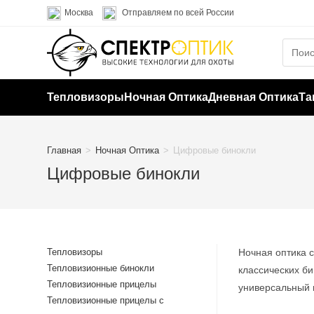
Перейти
Москва
Отправляем по всей России
к
содержимому
Тепловизоры
Ночная Оптика
Дневная Оптика
Та
Главная
>
Ночная Оптика
>
Цифровые бинокли
Цифровые бинокли
Тепловизоры
Ночная оптика 
Тепловизионные бинокли
классических б
Тепловизионные прицелы
универсальный 
Тепловизионные прицелы с