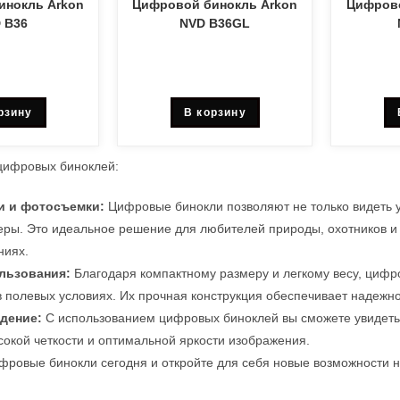
инокль Arkon
Цифровой бинокль Arkon
Цифрово
 B36
NVD B36GL
рзину
В корзину
цифровых биноклей:
и и фотосъемки:
Цифровые бинокли позволяют не только видеть 
еры. Это идеальное решение для любителей природы, охотников и 
ниях.
льзования:
Благодаря компактному размеру и легкому весу, цифр
 полевых условиях. Их прочная конструкция обеспечивает надежно
дение:
С использованием цифровых биноклей вы сможете увидеть 
окой четкости и оптимальной яркости изображения.
фровые бинокли сегодня и откройте для себя новые возможности 