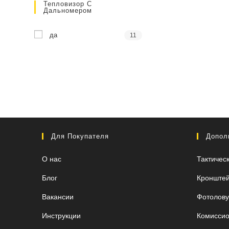
Тепловизор С
Дальномером
да
11
Для Покупателя
Допол
О нас
Тактичес
Блог
Кронште
Вакансии
Фотолов
Инструкции
Комиссио