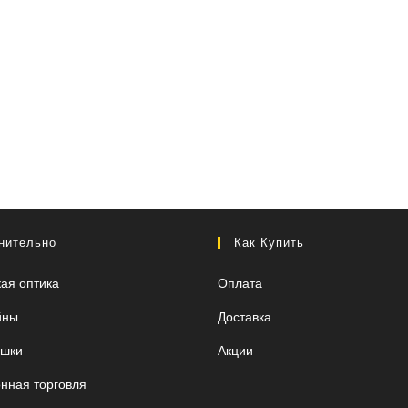
нительно
Как Купить
кая оптика
Оплата
йны
Доставка
ушки
Акции
нная торговля