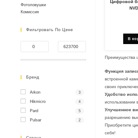
Цифровой б
Фотоловушки
NVD
Комиссия
Фильтровать По Цене
В ко
Преимущества 
Функция запис
Бренд
встроенной кам
своих приключе
Arkon
3
Удобство испо
Hikmicro
4
использовании в
Улучшенное ви
Pard
5
разрешению выс
Pulsar
2
Приобретите ци
себя!
Страна