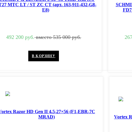
27 MTC LT / ST ZC CТ (арт. 163-911-432-G8-
SCHMI
E8)
FD7 
492 200 руб.
вместо 535 000 руб.
267
В КОРЗИНУ
Vortex Razor HD Gen II 4.5-27×56 (F1-EBR-7C
MRAD)
Vortex 