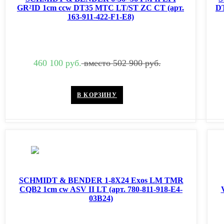
GR²ID 1cm ccw DT35 MTC LT/ST ZC CT (арт.
DT
163-911-422-F1-E8)
460 100 руб.
вместо 502 900 руб.
В КОРЗИНУ
SCHMIDT & BENDER 1-8X24 Exos LM TMR
CQB2 1cm cw ASV II LT (арт. 780-811-918-E4-
03B24)