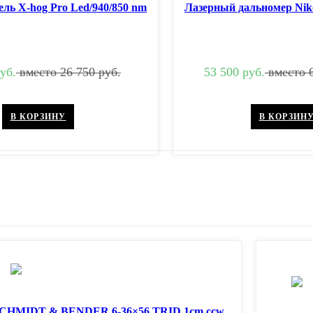
ль X-hog Pro Led/940/850 nm
Лазерный дальномер Niko
уб.
вместо 26 750 руб.
53 500 руб.
вместо 6
В КОРЗИНУ
В КОРЗИН
CHMIDT & BENDER 6-36×56 TRID 1cm ccw