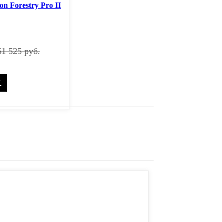
n Forestry Pro II
1 525 руб.
У